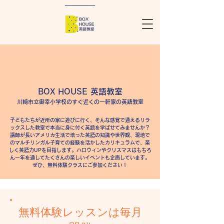
BOX HOUSE 英語教室​
川崎市立御幸小学校のすぐ近くの一軒家の英語教室
子どもたちが近所の家に遊びに行く、そんな感覚で通えるリラ
ックスした教室で本当に身に付く英語を学ばせてみませんか？
講師が長いアメリカ生活で培った英語の知識や世界観、現地で
のマルチリンガル子育ての経験を活かしたカリキュラムで、楽
しく英語力UPを目指します。ハロウィンやクリスマスはもちろ
ん一年を通してたくさんの楽しいイベントも企画しています。
ぜひ、無料体験クラスにご参加ください！
無料体験レッスンは毎月