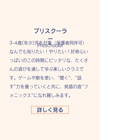
プリスクーラ
ー
3-4歳(年少)児を対象（保護者同伴可）
Preschooler
なんでも知りたい！やりたい！好奇心い
っぱいのこの時期にピッタリな、たくさ
んの遊びを通して学ぶ楽しいクラスで
す。ゲームや歌を使い、"聞く"、"話
す"力を養っていくと共に、英語の音"フ
ォニックス"になれ親しみます。
詳しく見る